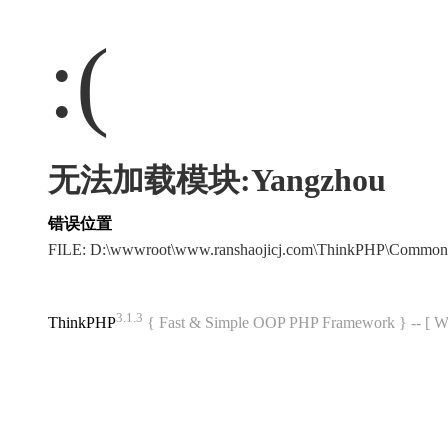
:(
无法加载模块:Yangzhou
错误位置
FILE: D:\wwwroot\www.ranshaojicj.com\ThinkPHP\Common
3.1.3
ThinkPHP
{ Fast & Simple OOP PHP Framework } -- 