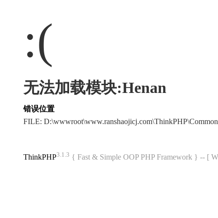
:(
无法加载模块:Henan
错误位置
FILE: D:\wwwroot\www.ranshaojicj.com\ThinkPHP\Common
3.1.3
ThinkPHP
{ Fast & Simple OOP PHP Framework } -- 