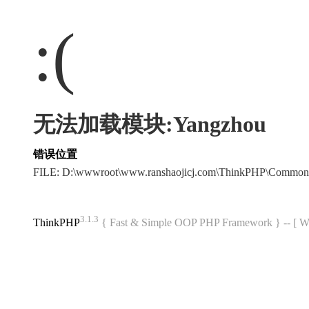
:(
无法加载模块:Yangzhou
错误位置
FILE: D:\wwwroot\www.ranshaojicj.com\ThinkPHP\Common
3.1.3
ThinkPHP
{ Fast & Simple OOP PHP Framework } -- 