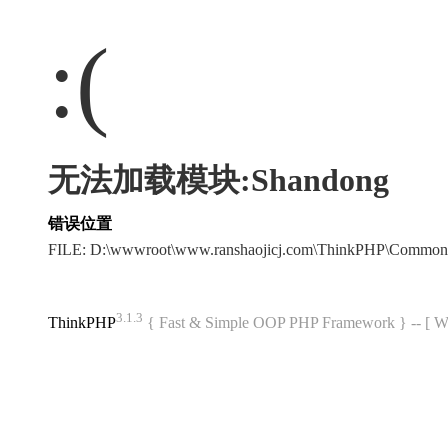
:(
无法加载模块:Shandong
错误位置
FILE: D:\wwwroot\www.ranshaojicj.com\ThinkPHP\Common
3.1.3
ThinkPHP
{ Fast & Simple OOP PHP Framework } -- 