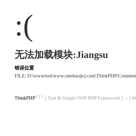
:(
无法加载模块:Jiangsu
错误位置
FILE: D:\wwwroot\www.ranshaojicj.com\ThinkPHP\Common
3.1.3
ThinkPHP
{ Fast & Simple OOP PHP Framework } -- 