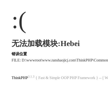
:(
无法加载模块:Hebei
错误位置
FILE: D:\wwwroot\www.ranshaojicj.com\ThinkPHP\Common
3.1.3
ThinkPHP
{ Fast & Simple OOP PHP Framework } -- 