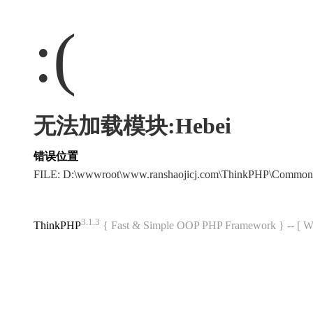
:(
无法加载模块:Hebei
错误位置
FILE: D:\wwwroot\www.ranshaojicj.com\ThinkPHP\Common
3.1.3
ThinkPHP
{ Fast & Simple OOP PHP Framework } -- 