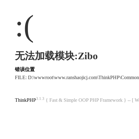
:(
无法加载模块:Zibo
错误位置
FILE: D:\wwwroot\www.ranshaojicj.com\ThinkPHP\Common
3.1.3
ThinkPHP
{ Fast & Simple OOP PHP Framework } -- 