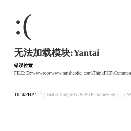
:(
无法加载模块:Yantai
错误位置
FILE: D:\wwwroot\www.ranshaojicj.com\ThinkPHP\Common
3.1.3
ThinkPHP
{ Fast & Simple OOP PHP Framework } -- 