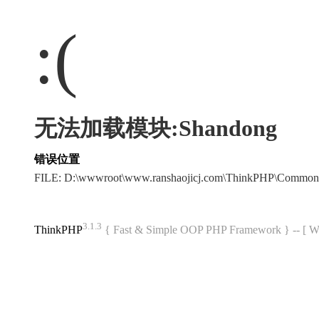
:(
无法加载模块:Shandong
错误位置
FILE: D:\wwwroot\www.ranshaojicj.com\ThinkPHP\Common
3.1.3
ThinkPHP
{ Fast & Simple OOP PHP Framework } -- 