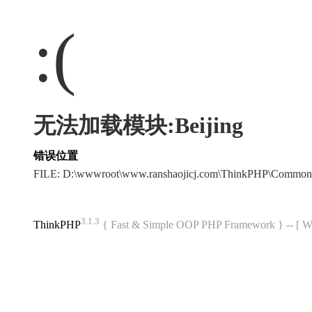
:(
无法加载模块:Beijing
错误位置
FILE: D:\wwwroot\www.ranshaojicj.com\ThinkPHP\Common
3.1.3
ThinkPHP
{ Fast & Simple OOP PHP Framework } -- 